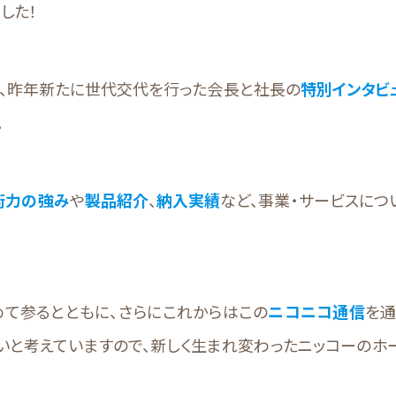
した！
、昨年新たに世代交代を行った会長と社長の
特別インタビ
。
術力の強み
や
製品紹介
、
納入実績
など、事業・サービスにつ
て参るとともに、さらにこれからはこの
ニコニコ通信
を通
いと考えていますので、新しく生まれ変わったニッコーのホ