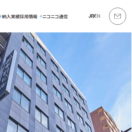
納入実績
採用情報
ニコニコ通信
JP
EN
会社概要
集塵装置
社内環境について
会長×社長 トップ対談
エントリーフォーム