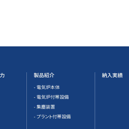
力
製品紹介
納入実績
- 電気炉本体
- 電気炉付帯設備
- 集塵装置
- プラント付帯設備