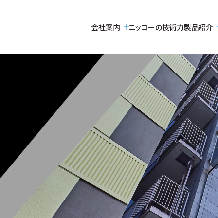
会社案内
ニッコーの技術力
製品紹介
トップメッセージ
電気炉本体
採用情報
社是・経営理念
電気炉付帯設備
仕事について
アクセス
プラント付帯設備
社員インタビュー
ニッコークロニクル
募集要項