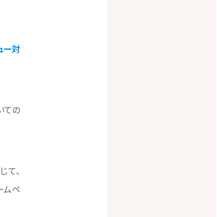
ュー対
いての
じて、
ームペ