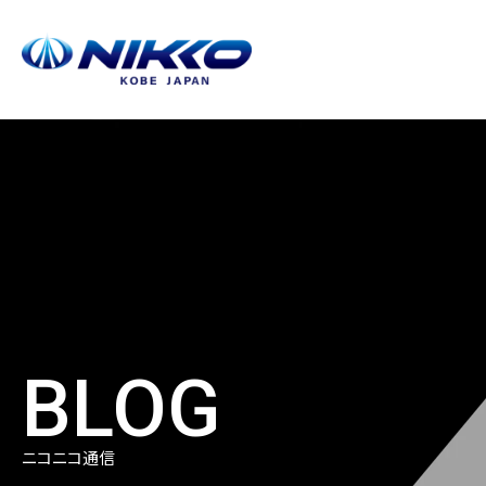
NIKKO KOBE JAPAN
Company / 会社案内
Products / 製品紹介
Recruit / 採用情報
ニッコーについて
最適な提案を
ニッコーで働く魅力
BLOG
ニコニコ通信